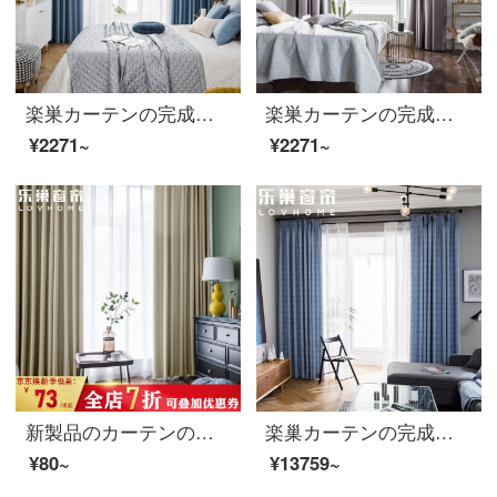
楽巣カーテンの完成品はフル遮光して厚いカーテンを敷いて、北欧の遮光遮音カーテンのフック穴を作って、再彫時間は浅湖藍-95%遮光して、幅1メートルです。
楽巣カーテンの完成品は全部遮光しました。厚いカーテンを敷いて、現代簡単に北欧環境保護の遮音室の寝室にカーテンを揺らします。フックはバートンバートンです。灰色の幅1メートルです。
¥2271~
¥2271~
新製品のカーテンの完成品は全部遮光しました。厚いカーテンを敷いて、北欧の日よけカーテンを簡単に作ってください。寝室のリビングルームの穴を開けてください。
楽巢カーテンの完成品の遮光に厚いカーテン布を使って、現代の寝室のリビングルームのジャカードカーテンのフックをカスタマイズします。西界モネブルー3.5 m幅*2.6 m高*2枚(フック式)
¥80~
¥13759~