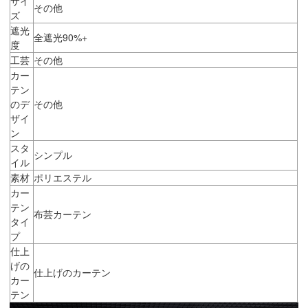
サイ
その他
ズ
遮光
全遮光90%+
度
工芸
その他
カー
テン
のデ
その他
ザイ
ン
スタ
シンプル
イル
素材
ポリエステル
カー
テン
布芸カーテン
タイ
プ
仕上
げの
仕上げのカーテン
カー
テン