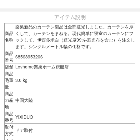
アイテム説明
楽巣新品のカーテン製品は全部遮光しました。カーテンを厚
商品
くして、カーテンをまねる。現代簡単に寝室のカーテンにフ
名称
ックして、伊西多米白（遮光度99%-遮光布を含む）を注文し
ます。シングルメートル幅の価格です。
商品
68568953206
番号
店舗
Lovhome楽巣ホーム旗艦店
商品
毛重
3.0 kg
量
商品
の産
中国大陸
地
商品
YIXIDUO
番号
取付
ドア取付
方式