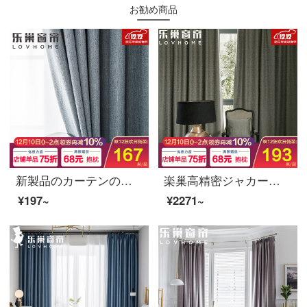
お勧め商品
新製品のカーテンの完成品の高遮光、厚いカーテンの布維尼卡提花カーテンの寝室のリビングルームの穴あけフックをカスタマイズしました。デニス灰色の0.1メートルの撮り直しです。遮光布は含まれていません。
楽巢高精密ジャカードカーテン製品の遮光に厚いカーテンをかけて簡単に現代寝室のリビングカーテンのフック穴を作ってイメージの皮の紋様をカスタマイズします。灰色の1メートル幅の価格です。
¥197~
¥2271~