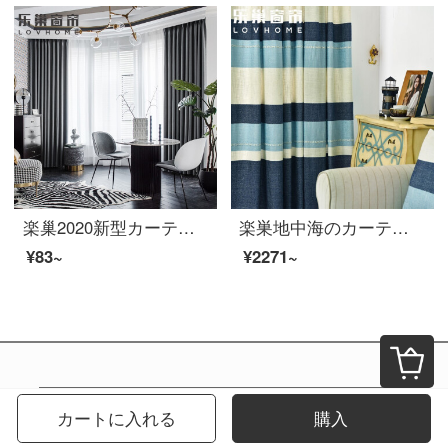
楽巢2020新型カーテン製品のフル遮光に厚いカーテン布丹麦尼現代簡単寝室のリビングカーテンフック穴を設けて海拉瓦灰をカスタマイズします。99%遮光0.1 mで撮ろうとします。遮光布は含みません。
楽巣地中海のカーテンの完成品の遮光に厚いカーテンを敷いて、簡単に現代の寝室のリビングルームでは麻提花の純色のカーテンをまねて、秋の印象をカスタマイズします。
¥83~
¥2271~
2026年8月
カートに入れる
購入