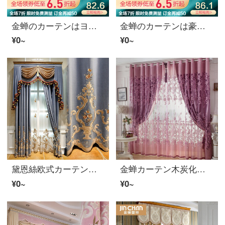
金蝉のカーテンはヨーロッパ式カーテンの完成品をカスタマイズして、花をさえぎって、寝室の窓を揺らします。
金蝉のカーテンは豪華なヨーロッパ風のカーテンをカスタマイズします。カーテンの豪華な花を咲かせるカーテンの完成品は優雅なブルースのカーテンです。
¥0~
¥0~
黛恩絲欧式カーテン寝室のリビングルームの高級なフランス式の軽い豪華なアメリカ式の別荘のカーテンの完成品の遮光布のオーダーメイドの灰色の青い紗の幅の1メートル（席0.7を使って、加工は無料です）
金蝉カーテン木炭化プリント遮光カーテンヨーロッパ式リビングルームのカーテン製品の布地紗のカーテンは良縁を結びます。紫（布＋紗）0.1メートルの写真を撮ります。
¥0~
¥0~