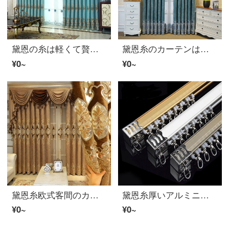
黛恩の糸は軽くて贅沢なヨーロッパのカーテンの完成品の客間の寝室の遮光カーテンの厚いシェニールの刺繍の布の一メートルごとに（無料のカーテンと部品などを加工して別に計算します）を要して何メートルを撮影しますか？
黛恩糸のカーテンは大気欧式の簡単な予約です。現代の客間のカーテンはカシミヤが透かしてあります。寝室の半遮光布の窓はオーダーメードしました。カーテンの幅は一メートルです。何メートルで何枚撮りますか？
¥0~
¥0~
黛恩糸欧式客間のカーテンは豪華なシニールの透かし模様の書斎のベランダのカーテンは注文してカレー色の布ごとに米を作ります（加工は無料で、カーテンの頭と部品などは別に計算します）
黛恩糸厚いアルミニウム合金のカーテンレール静音直レールレールレールレールレールレールレールレールモノレールの重軌の重軌の小包は象牙色の白-金属ホイールを郵送して何メートルで何枚撮りますか？
¥0~
¥0~