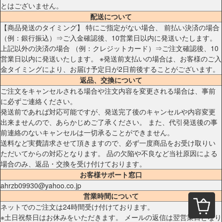
とはございません。
配送について
【商品発送のタイミング】 特にご指定がない場合、 前払い決済の場合
（例：銀行振込）⇒ご入金確認後、10営業日以内に発送いたします。
上記以外の決済の場合 （例：クレジットカード）⇒ご注文確認後、10
営業日以内に発送いたします。 ※発送前支払いの場合は、お客様のご入
金タイミングにより、お届け予定日が2日前後することがございます。
返品、交換について
ご注文をキャンセルされる場合や注文内容を変更される場合は、事前
に必ずご連絡ください。
発送前であれば対応可能ですが、発送完了後のキャンセルや内容変更
出来ませんので、あらかじめご了承ください。 また、代引発送後の事
前連絡のないキャンセルは一切承ることができません。
送料など実費請求させて頂きますので、必ず一度商品をお受け取りい
ただいてからの対応となります。 品の欠陥や不良など当社原因による
場合のみ、返品・交換を受け付けております。
お客様サポート窓口
ahrzb09930@yahoo.co.jp
営業時間について
ネットでのご注文は24時間受け付けております。
※土日祝祭日はお休みをいただきます。 メールの返信は翌営業日となり