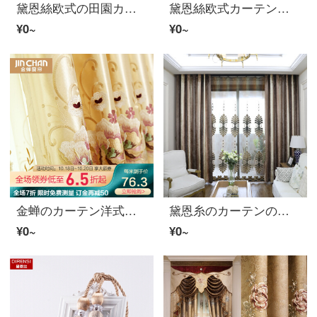
黛恩絲欧式の田園カーテンの完成品のレリーフのカーテンは豪華で高級なリビングルームのベランダの床の窓の下で窓の遮光のカーテンを翻して完成品を注文して米カードの色の紗の一メートルごとに(無料のカーテンと部品などを加工して別に計算します)
黛恩絲欧式カーテンリビングルームのエンボスカーテンの完成品のオーダーメイドブルーの布毎メートル（花の位置0.385、カーテンの頭と部品などは別に計算します）
¥0~
¥0~
金蝉のカーテン洋式の水が溶けて刺繍のリビングルームの部屋の遮光の完成品のカーテンの富貴な花が咲いて、浅いカレー-布の1メートルの材料の価格(フック/穴あけをして無料で加工します)は何メートルをたたいて何メートルを必要としますか？
黛恩糸のカーテンの完成品のグラデーション色の絨布のリビングルームの刺繍の窓の紗の遮光布の一メートルごとに(加工が無料で、定幅2.8が高いです)は何メートルを要して何枚撮りますか？
¥0~
¥0~