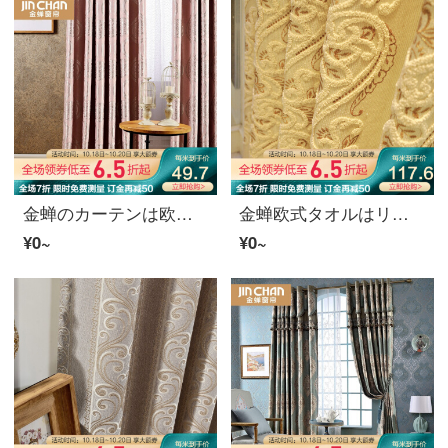
金蝉のカーテンは欧風の厚手の花をつけて遮光します。寝室の完成品のカーテンは大鳳尾の花の鳳尾の模様の布です。
金蝉欧式タオルはリビングルームの既製品を刺繍します。カーテンをカスタマイズして、前程の布のカーテンを作ります。
¥0~
¥0~