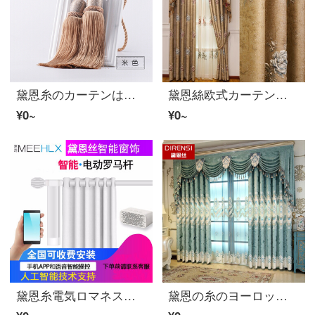
黛恩糸のカーテンはボールのラグジュアリーな玉を掛けて紐を結び付けて壁のフックの部品のアクセサリの米の色を掛けます。
黛恩絲欧式カーテン布客間の豪華な大気レリーフ寝室の遮光カーテンカーテンカーテンカーテンカーテンカーテンカーテンカーテンダウンカーテン製品カスタマイズカレー色の布一メートル（加工は無料で、カーテンと部品などは別です）
¥0~
¥0~
黛恩糸電気ロマネスクスマートホームレール無線リモコンwifi携帯APP音声コントロールカーテン静音タイプ2.5 mフルセット注文しました。カスタマーサービスに連絡してください。
黛恩の糸のヨーロッパ式の大気は豪華にカーテンの完成品の布を透かして豪華に床につく客間の高級なシェニールの刺繍の遮光布の深い藍色の紗の一メートルごとに（加工が無料です）を使って何メートルを撮影しますか？