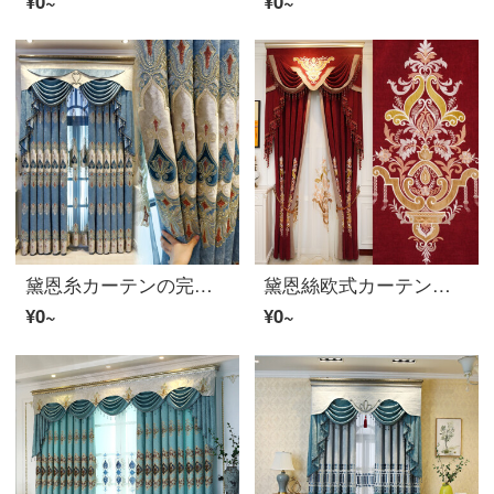
¥0~
¥0~
黛恩糸カーテンの完成品は豪華ヨーロッパ式の簡単な客間のシニールの刺繍を厚くして遮光布の寝室のベランダの床に下ろすカーテンの紗を注文して湖の光の青い布の幅の1メートルの専門写真を撮ります（加工は無料で、カーテンの頭と部品などは別に計算します）。
黛恩絲欧式カーテン布は赤い客間の大気高級な刺繍の寝室のカーテンを遮光して結婚部屋の完成品を注文して、赤い布の幅一メートルを定めました（花の位置1.0メートル、カーテンの頭と部品などは別に計算します）
¥0~
¥0~