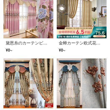
黛恩糸のカーテンピンク欧風田園姫風結婚室のリビングルームのカーテンのオーダーメイドピンクの布一メートル（加工は無料で、カーテンとアクセサリーなどは別途計算します）
金蝉カーテン欧式花オーダーメードカーテン寝室の部屋の完成品のカーテンが茅屋に光を当てる。
¥0~
¥0~