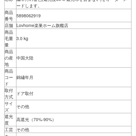
ードします。
商品
5898062919
番号
店舗
Lovhome楽巣ホーム旗艦店
商品
毛重
3.0 kg
量
商品
の産
中国大陸
地
商品
コー
錦繡年月
ド
取付
ドア取付
方式
サイ
その他
ズ
遮光
高遮光（70%-90%）
度
工芸
その他
カー