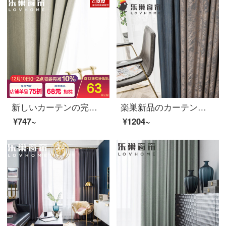
新しいカーテンの完成品は全部遮光しました。厚いカーテンと黒い糸を混ぜて織ります。簡単に北欧のサンバイザーカーテンと寝室のリビングホールにホックを取り付けて、多彩なベージュ色をオーダーメードします。80%遮光します。1メートル幅の価格です。
楽巣新品のカーテン製品の遮光に厚いカーテン布、高精密で現代簡単なリビングルームのカーテンフック穴を開けてカスタマイズしました。水墨年月は図1メートルの幅の価格です。
¥747~
¥1204~