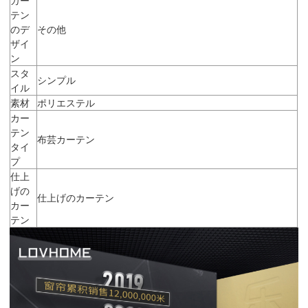
テン
のデ
その他
ザイ
ン
スタ
シンプル
イル
素材
ポリエステル
カー
テン
布芸カーテン
タイ
プ
仕上
げの
仕上げのカーテン
カー
テン