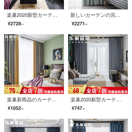
楽巢2020新型カーテン完成品の高遮光カーテン布仿麻提花北欧简约寝室バルコニールームのカーテンホックのオーダーメイドミラノ拼色-天空灰/プリンセスパウダー1メートル幅価格(サイズオーダーメイドの連絡先サービス)
新しいカーテンの完成品の高遮光カーテンを厚くし、カーテンを厚くして、寝室のリビングルームに穴を開けて、エッフェルブルーグレー（遮光度80%-遮光布を含まない）をオーダーメードします。
¥2728~
¥2271~
楽巢新商品のカーテンの遮光に厚いカーテン布雪芙尼混紡簡単に現代純色の縦綴りカーテンのフック穴を作って、オスの恋人-ins縦綴り(遮光度90%-遮光布を含む)のシングルメートル幅の価格を注文します。
楽巢2020新型カーテン製品の全遮光に厚いカーテンを掛けて、現代簡単に寝室のリビングカーテンにフックして穴を作って、吉光片羽瓦灰色-95%遮光(遮光布を含まない)シングルメートル幅の価格をカスタマイズします。
¥1052~
¥747~