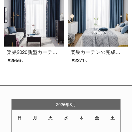
楽巣2020新型カーテン完成品の高遮光カーテンのフランジ尼提花北欧简约寝室バルコニーのカーテンフック穴をカスタマイズした蘇幕遮宝ブルー1メートル幅価格（オーダーメイドの連絡先サービス）
楽巣カーテンの完成品はフル遮光して厚いカーテンを敷いて、北欧の遮光遮音カーテンのフック穴を作って、再彫時間は浅湖藍-95%遮光して、幅1メートルです。
¥2956~
¥2271~
2026年8月
日
月
火
水
木
金
土