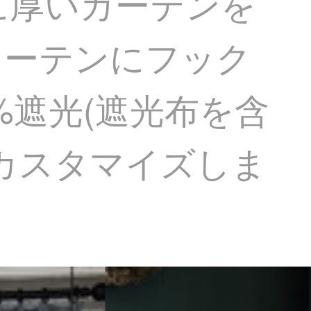
に厚いカーテンを
カーテンにフック
%遮光(遮光布を含
カスタマイズしま