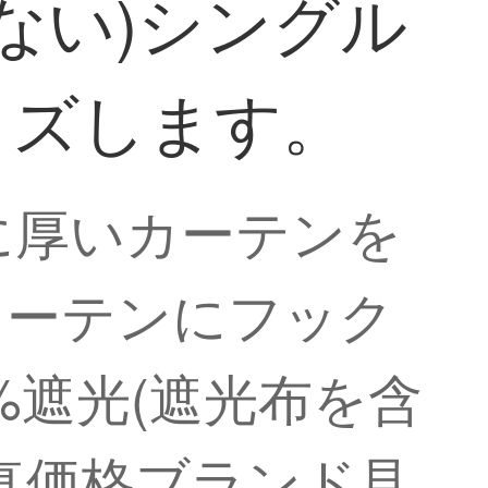
まない)シングル
イズします。
に厚いカーテンを
カーテンにフック
%遮光(遮光布を含
真価格ブランド見