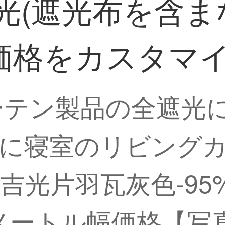
遮光(遮光布を含
価格をカスタマ
カーテン製品の全遮光
に寝室のリビング
吉光片羽瓦灰色-95
メートル幅価格【写