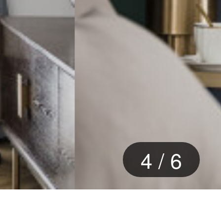
4
/
6