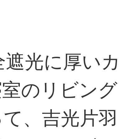
全遮光に厚いカ
寝室のリビング
って、吉光片羽