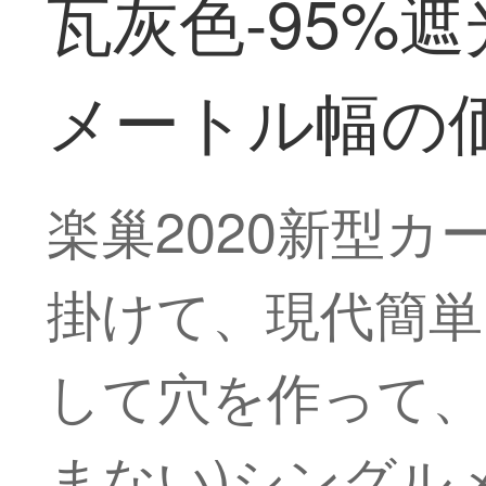
瓦灰色-95%
メートル幅の
楽巢2020新型
掛けて、現代簡単
して穴を作って、
まない)シングル