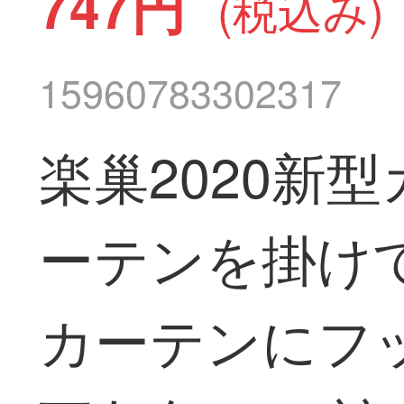
747円
(税込み)
15960783302317
楽巢2020新
ーテンを掛け
カーテンにフ