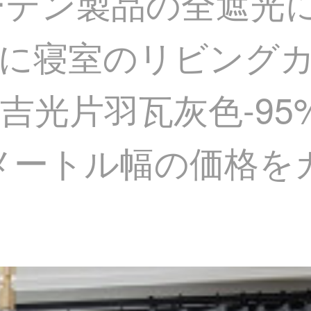
カーテン製品の全遮光
に寝室のリビング
吉光片羽瓦灰色-95
メートル幅の価格を