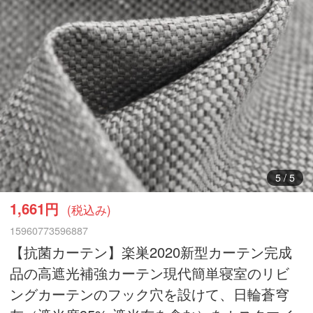
5
/
5
1,661円
(税込み)
15960773596887
【抗菌カーテン】楽巣2020新型カーテン完成
品の高遮光補強カーテン現代簡単寝室のリビ
ングカーテンのフック穴を設けて、日輪蒼穹