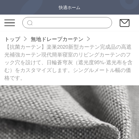
快適ホーム
トップ
無地ドレープカーテン
【抗菌カーテン】楽巣2020新型カーテン完成品の高遮
光補強カーテン現代簡単寝室のリビングカーテンのフ
ック穴を設けて、日輪蒼穹灰（遮光度95%-遮光布を含
む）をカスタマイズします。シングルメートル幅の価
格です。