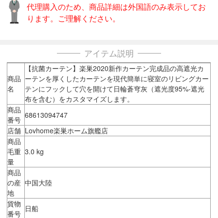
代理購入のため、商品詳細は外国語のみ表示してお
ります。ご理解ください。
アイテム説明
【抗菌カーテン】楽巣2020新作カーテン完成品の高遮光カ
商品
ーテンを厚くしたカーテンを現代簡単に寝室のリビングカー
名
テンにフックして穴を開けて日輪蒼穹灰（遮光度95%-遮光
布を含む）をカスタマイズします。
商品
68613094747
番号
店舗
Lovhome楽巣ホーム旗艦店
商品
毛重
3.0 kg
量
商品
の産
中国大陸
地
貨物
日船
番号