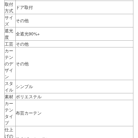
取付
ドア取付
方式
サイ
その他
ズ
遮光
全遮光90%+
度
工芸
その他
カー
テン
のデ
その他
ザイ
ン
スタ
シンプル
イル
素材
ポリエステル
カー
テン
布芸カーテン
タイ
プ
仕上
げの