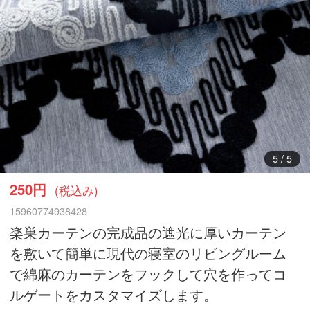
5
/
5
250円
(税込み)
15960774938428
楽巣カーテンの完成品の遮光に厚いカーテン
を敷いて簡単に現代の寝室のリビングルーム
で綿麻のカーテンをフックして穴を作ってコ
ルゲートをカスタマイズします。