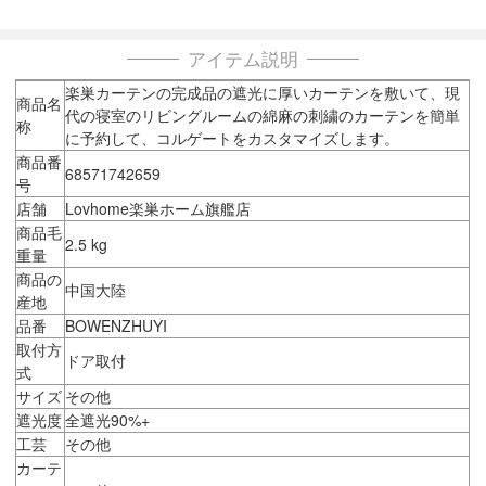
アイテム説明
楽巣カーテンの完成品の遮光に厚いカーテンを敷いて、現
商品名
代の寝室のリビングルームの綿麻の刺繍のカーテンを簡単
称
に予約して、コルゲートをカスタマイズします。
商品番
68571742659
号
店舗
Lovhome楽巣ホーム旗艦店
商品毛
2.5 kg
重量
商品の
中国大陸
産地
品番
BOWENZHUYI
取付方
ドア取付
式
サイズ
その他
遮光度
全遮光90%+
工芸
その他
カーテ