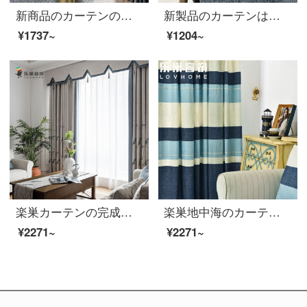
新商品のカーテンの完成品はフル遮光して厚いカーテン布と高精密な色のジャカードの現代簡単なカーテンフックでリズムブルー1メートル幅の価格をカスタマイズします。
新製品のカーテンは全部遮光しました。カーテンを厚くして、現代の寝室のカーテンにフックして穴を開けて注文しました。
¥1737~
¥1204~
楽巣カーテンの完成品の遮光に厚いカーテン布を使って、現代まねる麻混紡寝室の植物のカーテンをフックして穴を作って、葦の花の葦の花をカスタマイズします。
楽巣地中海のカーテンの完成品の遮光に厚いカーテンを敷いて、簡単に現代の寝室のリビングルームでは麻提花の純色のカーテンをまねて、秋の印象をカスタマイズします。
¥2271~
¥2271~