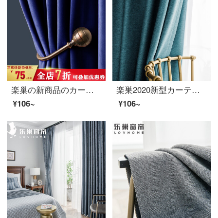
楽巢の新商品のカーテンの完成品は全部遮光して厚いビロードのカーテンカーテンカーテンのカーテンを簡単に北欧風カーテンの寝室のリビングルームにフックしてカスタマイズされたミューズの深海藍0.1 mを撮影します。遮光布を含みます。
楽巣2020新型カーテンの完成品は全遮光に厚いカーテンをプラスしました。綿麻現代簡単に寝室のリビングカーテンにフックして穴を開けて注文しました。セリエランドのフランス式ブルー-99%遮光0.1 mで撮ろうとします。遮光布は含みません。
¥106~
¥106~