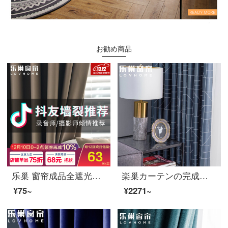
お勧め商品
乐巢 窗帘成品全遮光加厚窗帘布 简约北欧遮阳飘窗帘卧室客厅打孔挂钩定制 曼彻斯特-深咖色-95％遮光 0.1米补拍（咨询客服）
楽巢カーテンの完成品はフル遮光した上に厚いカーテン布と高精細な色のジャカードを使って、寝室のカーテンに穴を開けてフックをカスタマイズします。青い線の幅は1メートルです。
¥75~
¥2271~