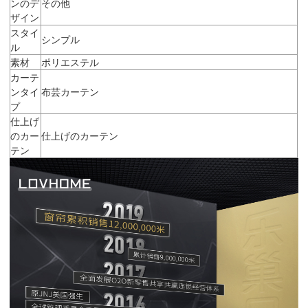
ンのデ
その他
ザイン
スタイ
シンプル
ル
素材
ポリエステル
カーテ
ンタイ
布芸カーテン
プ
仕上げ
のカー
仕上げのカーテン
テン