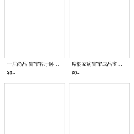
一居尚品 窗帘客厅卧室简约现代小清新遮光落地窗公主风儿童绣花成品特价窗帘布 宽2.0米高2.7米挂钩款单片
席韵家纺窗帘成品窗帘隔热防晒遮光 定制加厚落地仿亚麻素色客厅卧室窗帘布全国免费测量/安装 M天鹅绒麻三色拼接(70%-85%遮光)-多色可选 定做宽1米*高2.7米单价（纳米环）可改高
¥0~
¥0~