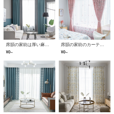
席韻の家紡は厚い麻の遮光布のカーテンをプラスします。リビングルームの床に下ろすカーテンは現代的につなぎ合わせてカーテンを作ることができます。千鳥格-湖青のオーダーメイド幅1メートル*高さ2.7メートルの単価(ナノリング)は高くなります。
席韻の家紡のカーテンの布の客間の寝室のシニールの浮き彫りの遮光カーテンのカーテンの完成品のカスタマイズする粉の布の組み合わせの糸は広くて1メートル*高い2.7メートルの単価(4本の爪のフック)を注文して高くなることができます。
¥0~
¥0~