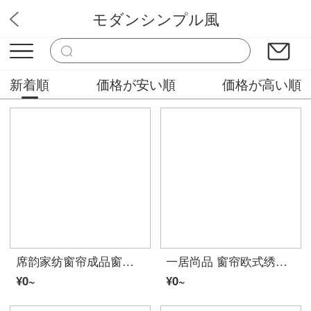
モダンシンプル風
快適ホーム
新着順
価格が安い順
価格が高い順
席韵家纺窗帘成品窗帘隔热防晒遮光 定制加厚落地仿亚麻素色客厅卧室窗帘布全国免费测量/安装 M天鹅绒麻三色拼接(70%-85%遮光)-多色可选 定做宽1米*高2.7米单价（纳米环）可改高
一居尚品 窗帘欧式绣花遮光双层卧室落地窗纱简约现代成品布纱一体 蓝色宽2.0米高2.7米挂钩款单片配纱
¥0~
¥0~