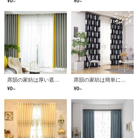
¥0~
¥0~
席韻の家紡は厚い遮光北欧の簡単なつづり合わせのカーテンをプラスして、流星麻の純色の綿麻の客間の寝室のカーテンを注文して流れ星を配置します麻：レモンの黄色+灰色は幅の1メートルを注文して作らせます。
席韻の家紡は簡単に現代の漫画の子供部屋のプリントのカーテンの寝室のベランダの遮光のカーテンの黒色の猫を予約して広く1メートル*高さの2.7メートルの単価(ナノリング)を注文して高くなることができます。
¥0~
¥0~