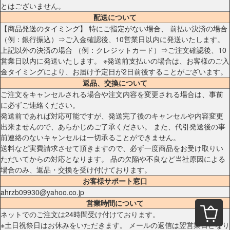
とはございません。
配送について
【商品発送のタイミング】 特にご指定がない場合、 前払い決済の場合
（例：銀行振込）⇒ご入金確認後、10営業日以内に発送いたします。
上記以外の決済の場合 （例：クレジットカード）⇒ご注文確認後、10
営業日以内に発送いたします。 ※発送前支払いの場合は、お客様のご入
金タイミングにより、お届け予定日が2日前後することがございます。
返品、交換について
ご注文をキャンセルされる場合や注文内容を変更される場合は、事前
に必ずご連絡ください。
発送前であれば対応可能ですが、発送完了後のキャンセルや内容変更
出来ませんので、あらかじめご了承ください。 また、代引発送後の事
前連絡のないキャンセルは一切承ることができません。
送料など実費請求させて頂きますので、必ず一度商品をお受け取りい
ただいてからの対応となります。 品の欠陥や不良など当社原因による
場合のみ、返品・交換を受け付けております。
お客様サポート窓口
ahrzb09930@yahoo.co.jp
営業時間について
ネットでのご注文は24時間受け付けております。
※土日祝祭日はお休みをいただきます。 メールの返信は翌営業日となり