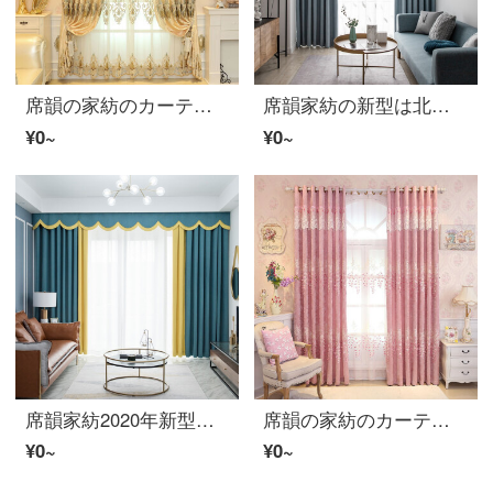
席韻の家紡のカーテンは完成品を注文してヨーロッパ現代の客間の寝室の刺繍のカーテンと窓のカーテンを注文して作らせます。幅1メートル*高さ2.7メートルの単価(韓国のしわのフック)は高くなります。
席韻家紡の新型は北欧の生態の絨の純色の遮光カーテンリビングルームの書斎のカーテンを簡単に予約して、スモッグの青い色をカスタマイズして、幅1メートル*高さ2.7メートルの単価(ナノリング)を注文して高くすることができます。
¥0~
¥0~
席韻家紡2020年新型北欧カーテン生地現代リビングルームホテルの遮光カーテンをカスタマイズできます。黄色と青の流星群を組み合わせてオーダーメードして、幅1 m*高さ2.7 mの単価を高めます。
席韻の家紡のカーテンピンクのシェニールの客間の寝室のレリーフのカーテンは完成品を注文してピンクの気持ち-粉の布を注文して作らせます。幅1メートル*高さ2.7メートルの単価(ナノリング)は高くなります。
¥0~
¥0~