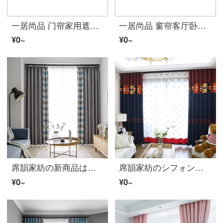
一居尚品 门帘家用遮光布艺卧室隔断帘卫生间半帘卡通装饰挂帘子 对开式宽1米高1.7米送门帘伸缩杆
一居尚品 窗帘客厅卧室简约现代小清新遮光落地窗公主风儿童绣花成品特价窗帘布 宽2.0米高2.7米挂钩款单片
¥0~
¥0~
席韻家紡の新商品は簡単に北欧insスタイルの菱形の綿麻混紡のプリントをつないでカーテンをつなぎ合わせます。リビングルームの書斎の遮光カーテンのストライプをテーラーして、幅1メートル*高さ2.7メートルの単価(四本爪のフック)を高くします。
席韻家紡のシフォンのカーテンは赤ちゃんの部屋のカーテンをカスタマイズします。アメリカ地中海のカーテンは2メートルから青のオーダーメイドの幅が1メートルです。高さは2.7メートルです。単価は高くなります。
¥0~
¥0~