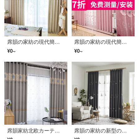
席韻の家紡の現代簡単なカーテンの純色の二色の組み合わせは遮光カーテンの二色を選択します。リビングルームの書斎のカーテンは黄色で1メートル注文してください。高さは2.7メートルです。単価は高くなります。
席韻の家紡の現代簡単な予約のシニールの浮き彫りの粉の刺繍のカーテンの布の層の林は染めます-粉の布のオーダーメイドの幅の1メートル*高さの2.7メートルの単価(ナノリング)は高くなることができます
¥0~
¥0~
席韻家紡北欧カーテン遮光布の新しいカーテンはシームレスにカーテンをつなぎます。2メートルから深林と鹿を注文して作って、幅1メートル*高さ2.7メートルの単価(四本爪フック)を高くします。
席韻の家紡の新型の現代簡単な漫画のカーテンの寝室の子供の部屋の専用の小さい熊のアジサイの遮光のカーテンはカスタマイズして自転車に乗る熊-カレーの布のオーダーメイドの幅の1メートル*高さの2.7メートルの単価(ナノリング)が高くなることができます。