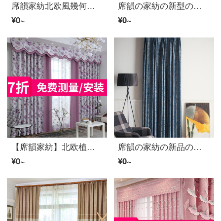
席韻家紡北欧風幾何学三角模様模様模様のカーテンはシンプルで無地の色をつないで海島麻のカーテンをつないで、湖の青＋幾何形状の菱形をカスタマイズして幅1メートル*高さ2.7メートルの単価(四本の爪のフック)を注文して高さを変えることができます。
席韻の家紡の新型の現代簡単なカーテンの清新な田園の厚い綿のカーテンの寝室のカーテンは幅1メートル*高さ2.7メートルの単価(韓国のひだのフック)を制定して高くなることができます。
¥0~
¥0~
【席韻家紡】北欧植物の花卉遮光カーテン布リビングルームの書斎アメリカンカーテンは紫色のカイドウの布をオーダーメードして作った花のカーテンの1メートルの単価を設定できます。
席韻の家紡の新品のカーテン北欧は簡単で現代的で高奢なビロードの遮光カーテンの客間の豪華な高級な綿布を注文して绒の花を引き延ばすことができます。
¥0~
¥0~