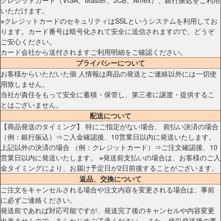
いただけます。
※クレジットカードのセキュリティはSSLというシステムを利用してお
ります。カード番号は暗号化されて安全に送信されますので、どうぞ
ご安心ください。
カード会社から送付されますご利用明細をご確認ください。
プライバシーについて
お客様からいただいた個 人情報は商品の発送とご連絡以外には一切使
用致しません。
当社が責任をもって安全に蓄積・保管し、第三者に譲渡・提供するこ
とはございません。
配送について
【商品発送のタイミング】 特にご指定がない場合、 前払い決済の場合
（例：銀行振込）⇒ご入金確認後、10営業日以内に発送いたします。
上記以外の決済の場合 （例：クレジットカード）⇒ご注文確認後、10
営業日以内に発送いたします。 ※発送前支払いの場合は、お客様のご入
金タイミングにより、お届け予定日が2日前後することがございます。
返品、交換について
ご注文をキャンセルされる場合や注文内容を変更される場合は、事前
に必ずご連絡ください。
発送前であれば対応可能ですが、発送完了後のキャンセルや内容変更
出来ませんので、あらかじめご了承ください。 また、代引発送後の事