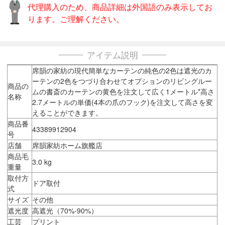
代理購入のため、商品詳細は外国語のみ表示してお
ります。ご理解ください。
アイテム説明
席韻の家紡の現代簡単なカーテンの純色の2色は遮光のカ
ーテンの2色をつづり合わせてオプションのリビングルー
商品の
ムの書斎のカーテンの黄色を注文して広く1メートル*高さ
名称
2.7メートルの単価(4本の爪のフック)を注文して高さを変
えることができます。
商品番
43389912904
号
店舗
席韻家紡ホーム旗艦店
商品毛
3.0 kg
重量
取付方
ドア取付
式
サイズ
その他
遮光度
高遮光（70%-90%）
工芸
プリント