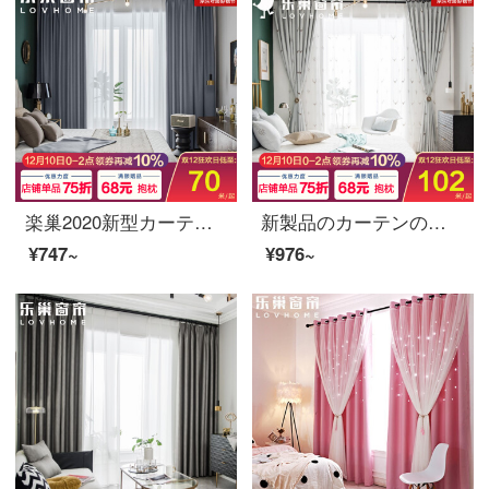
楽巢2020新型カーテン製品の全遮光に厚いカーテンを掛けて、現代簡単に寝室のリビングカーテンにフックして穴を作って、吉光片羽瓦灰色-95%遮光(遮光布を含まない)シングルメートル幅の価格をカスタマイズします。
新製品のカーテンの完成品は全部遮光しました。厚いカーテンは麻の色をまねて花を提げます。現代簡単に寝室のカーテンにフックして、迷鹿巷迷鹿巷-タバコの粉青1メートル幅の価格（サイズはカスタマイズして顧客サービスに連絡します。）
¥747~
¥976~