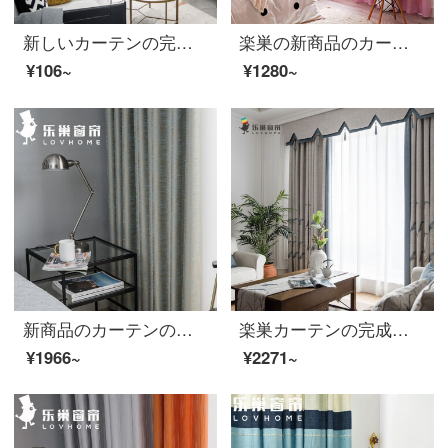
新しいカーテンの完成品は全部遮光しました。カーテンを厚くして、高精密混紡の寝室のリビングルームにフックをかけて、オリオン星座のモカ色をカスタマイズしました。99%遮光0.1 mで撮り直します。（カスタマーサービスに連絡します。）
楽巣の新商品のカーテン製品insネットの赤い厚いカーテンは簡単に近代的な寝室のリビングルームのカーテンを揺らします。
¥106~
¥1280~
新商品のカーテンの完成品は全部遮光しました。カーテンを厚くして、高精密な花開きをしています。現代簡単なカーテンのフックは穴を開けて注文して、緑の幅1メートルの値段を決めました。
楽巣カーテンの完成品の遮光に厚いカーテン布を使って、現代まねる麻混紡寝室の植物のカーテンをフックして穴を作って、葦の花の葦の花をカスタマイズします。
¥1966~
¥2271~