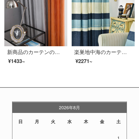
新商品のカーテンの完成品は全部遮光しました。カーテンを厚くして、精密で現代的です。ベッドルームのカーテンにフックして穴を開けてください。
楽巣地中海のカーテンの完成品の遮光に厚いカーテンを敷いて、簡単に現代の寝室のリビングルームでは麻提花の純色のカーテンをまねて、秋の印象をカスタマイズします。
¥1433~
¥2271~
2026年8月
日
月
火
水
木
金
土
1