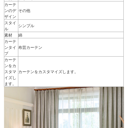
カーテ
ンのデ
その他
ザイン
スタイ
シンプル
ル
素材
綿
カーテ
ンタイ
布芸カーテン
プ
カーテ
ンをカ
スタマ
カーテンをカスタマイズします。
イズし
ます。