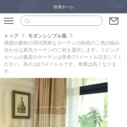
快適ホーム
トップ
モダンシンプル風
席韻の家紡の現代簡単なカーテンの純色の二色の組み
合わせは遮光カーテンの二色を選択します。リビング
ルームの書斎のカーテンは黄色で1メートル注文してく
ださい。高さは2.7メートルです。単価は高くなりま
す。