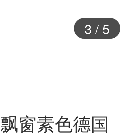
3
/
5
室飘窗素色德国