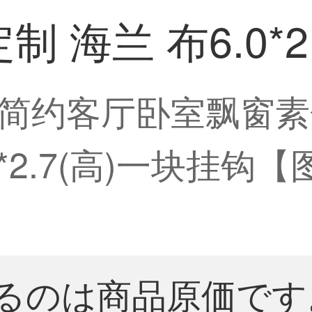
 海兰 布6.0*2
简约客厅卧室飘窗素
*2.7(高)一块挂钩【
るのは商品原価です