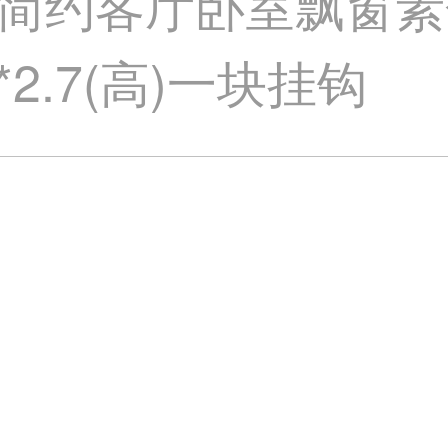
简约客厅卧室飘窗素
*2.7(高)一块挂钩