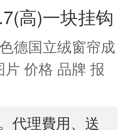
.7(高)一块挂钩
色德国立绒窗帘成
图片 价格 品牌 报
。代理費用、送