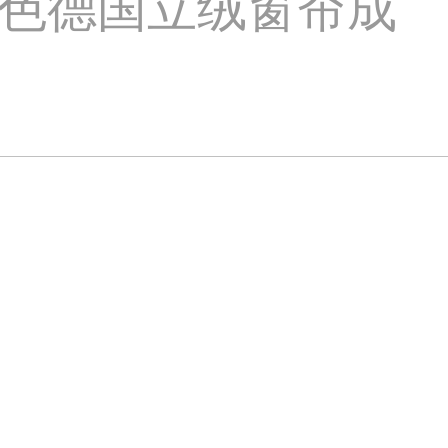
色德国立绒窗帘成