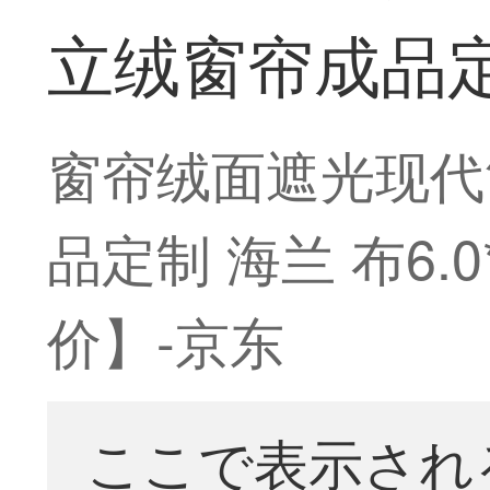
立绒窗帘成品定制
窗帘绒面遮光现代
品定制 海兰 布6.0
价】-京东
ここで表示され