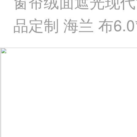
窗帘绒面遮光现代
品定制 海兰 布6.0