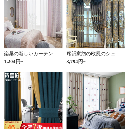
楽巢の新しいカーテンの完成品の遮光に厚いカーテンを使って、簡単に現代の寝室のリビングルームのカーテンに付いているフックを使って、紫色の年画（遮光度80%-遮光布を含まない）のように作ってください。
席韻家紡の欧風のシェニールの透かし模様のカーテンの遮光布とカーテンのオーダーメイド幅1メートル*高さ2.7メートルの単価(韓国のしわのフック)が高くなります。
1,204円~
3,794円~