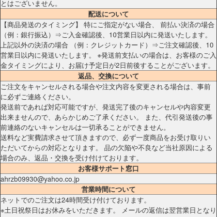
とはございません。
配送について
【商品発送のタイミング】 特にご指定がない場合、 前払い決済の場合
（例：銀行振込）⇒ご入金確認後、10営業日以内に発送いたします。
上記以外の決済の場合 （例：クレジットカード）⇒ご注文確認後、10
営業日以内に発送いたします。 ※発送前支払いの場合は、お客様のご入
金タイミングにより、お届け予定日が2日前後することがございます。
返品、交換について
ご注文をキャンセルされる場合や注文内容を変更される場合は、事前
に必ずご連絡ください。
発送前であれば対応可能ですが、発送完了後のキャンセルや内容変更
出来ませんので、あらかじめご了承ください。 また、代引発送後の事
前連絡のないキャンセルは一切承ることができません。
送料など実費請求させて頂きますので、必ず一度商品をお受け取りい
ただいてからの対応となります。 品の欠陥や不良など当社原因による
場合のみ、返品・交換を受け付けております。
お客様サポート窓口
ahrzb09930@yahoo.co.jp
営業時間について
ネットでのご注文は24時間受け付けております。
※土日祝祭日はお休みをいただきます。 メールの返信は翌営業日となり