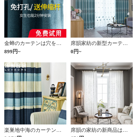
金蝉のカーテンは穴を開けないでください。高遮光寮の窓があります。+【深い藍色の汚れに強い色のカーテン】95%+遮光【適用窓幅1.1-1.6メートル)【カーテンの高さ1.5メートル
席韻家紡の新型カーテン遮光布現代簡単カーテンの菱形模様模様のカーテン布は2メートルからオーダーメードできます。1メートルの高さ*2.7メートルの単価(ナノリング)は高くなります。
899円~
0円~
楽巣地中海のカーテンの完成品の遮光に厚いカーテンを敷いて、簡単に現代の寝室のリビングルームでは麻提花の純色のカーテンをまねて、秋の印象をカスタマイズします。
席韻の家紡の新商品は麻の紗の枝の紗の紗の田園の小さい清新な客間の窓の紗をまねて注文して作らせます。幅1メートル*高さ2.7メートルの単価(ナノリング)は高くなります。