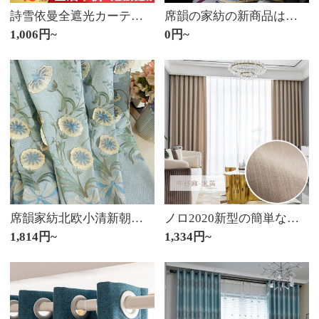
詩雪依曼全遮光カーテンの完成品の厚いカーテン布綿麻は北欧の日除け防風寝室の客間にカーテンがかかっているフックをカスタマイズして色合わせをすることができます。青緑色/黄色-95%全遮光2 m幅*2.7 m高-フック1錠（短くすることができます。）
席韻の家紡の新商品は簡単に漫画の刺繍の麻のカーテンの子供のタイプの寝室の翻って窓の完成品は飛行機の総動員をカスタマイズすることができます。
1,006円~
0円~
席韻家紡北欧小清新朝顔のリビングルームの遮光カーテンのつぼみが咲き始めました。青い布のオーダーメイド幅は1メートル*高さ2.7メートルの単価(ナノリング)が高くなります。
ノロ2020新型の簡単な現代カーテンブルー北欧風リビングルームの床の窓には、窓全体の遮光布の断熱ミッドイエローの4つの爪フック-幅2.5メートル高2.7枚（高さ変更可能）があります。
1,814円~
1,334円~